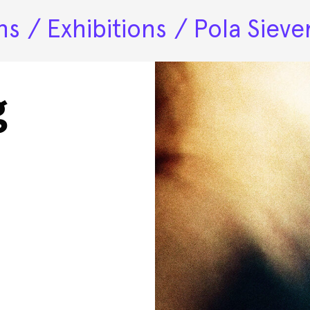
ns
Exhibitions
Pola Sieve
Artists
g