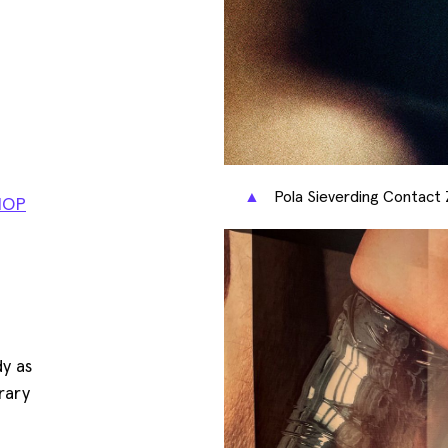
▲
Pola Sieverding Contact Zo
MOP
y as
rary