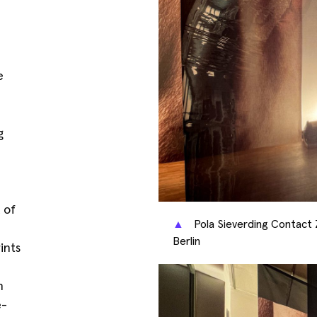
n
e
e
g
 of
▲
Pola Sieverding Contact Z
Berlin
ints
n
e-