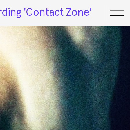
rding 'Contact Zone'
Salerooms