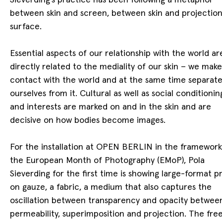
Sieverding’s practice has been following a metaphor
view or coming next
Show
between skin and screen, between skin and projectio
surface.
Essential aspects of our relationship with the world ar
directly related to the mediality of our skin – we make
contact with the world and at the same time separat
ourselves from it. Cultural as well as social conditionin
and interests are marked on and in the skin and are
decisive on how bodies become images.
For the installation at OPEN BERLIN in the framework
the European Month of Photography (EMoP), Pola
Sieverding for the first time is showing large-format pr
on gauze, a fabric, a medium that also captures the
oscillation between transparency and opacity betwee
Jonas Lund –
permeability, superimposition and projection. The fre