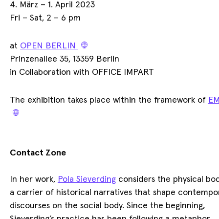
4. März – 1. April 2023
Fri – Sat, 2 – 6 pm
Jeff Davis – Mechanical
at
OPEN BERLIN
Drawings
Prinzenallee 35, 13359 Berlin
in Collaboration with OFFICE IMPART
09.06. – 03.07.2026
Show
The exhibition takes place within the framework of
E
Contact Zone
In her work,
Pola Sieverding
considers the physical bod
NEWS + UPCOMING
a carrier of historical narratives that shape contempo
discourses on the social body. Since the beginning,
Take a look at our projects that are currently on