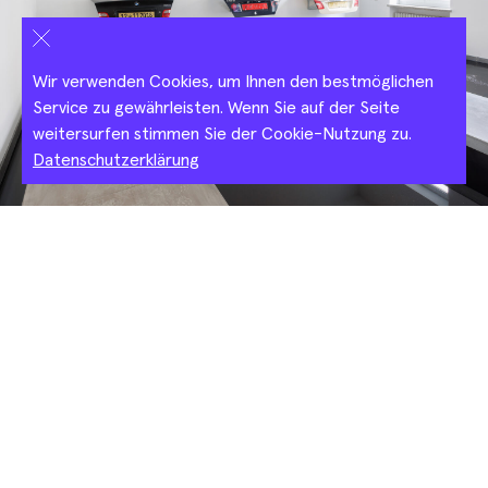
Salerooms
Wir verwenden Cookies, um Ihnen den bestmöglichen
Service zu gewährleisten. Wenn Sie auf der Seite
weitersurfen stimmen Sie der Cookie-Nutzung zu.
Datenschutzerklärung
▲
Anna Ehrenstein, Exhibition view Villa Stuck, 2025,
Photo Thomas Splett
Basel Social Club 2026