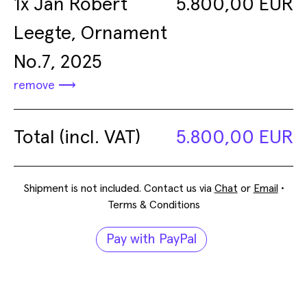
1x Jan Robert
5.800,00 EUR
Jeff Davis – Mechanical
Leegte, Ornament
Drawings
No.7, 2025
09.06. – 03.07.2026
Show
remove
Artists
Total (incl. VAT)
5.800,00 EUR
Shipment is not included. Contact us via
Chat
or
Email
•
Terms & Conditions
Pay with PayPal